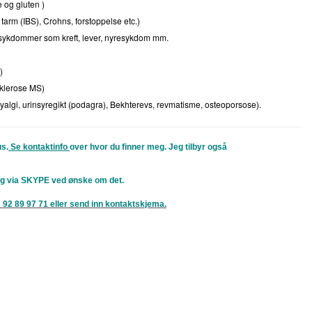
e og gluten )
 tarm (IBS), Crohns, forstoppelse etc.)
ke sykdommer som kreft, lever, nyresykdom mm.
)
klerose MS)
yalgi, urinsyregikt (podagra), Bekhterevs, revmatisme, osteoporsose).
us.
Se kontaktinfo
over hvor du finner meg. Jeg tilbyr også
ing via SKYPE ved ønske om det.
: 92 89 97 71 eller send inn kontaktskjema.