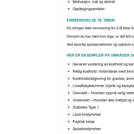
Motivasjon, mål og delmål
Oppfølgingsamtaler
FORBEREDELSE TIL TIMEN:
Du trenger ikke henvisning for å få time h
Dersom du har vært hos lege, er det fint 
Ved alvorlig spiseproblemer og sykdom er 
HER ER EKSEMPLER PÅ OMRÅDER OG
Generell vurdering av kosthold og kar
Riktig kosthold i forbindelse med treni
Kostholdsrådgivning for gravide, amm
Livsstilssykdommer (hjerte og karsykdo
Overvekt – Hvordan oppnå varig vekt
Undervekt – Hvordan øke matlyst og 
Diabetes Type 1
Lipid-forstyrrelser
Psykisk helse
Spiseforstyrrelser