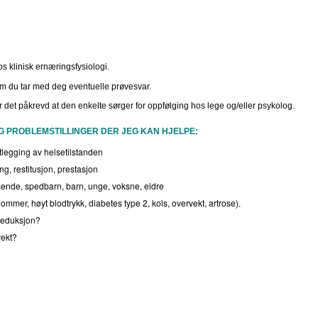
os klinisk ernæringsfysiologi.
om du tar med deg eventuelle prøvesvar.
det påkrevd at den enkelte sørger for oppfølging hos lege og/eller psykolog.
 PROBLEMSTILLINGER DER JEG KAN HJELPE:
tlegging av helsetilstanden
ng, restitusjon, prestasjon
ende, spedbarn, barn, unge, voksne, eldre
mmer, høyt blodtrykk, diabetes type 2, kols, overvekt, artrose).
reduksjon?
vekt?