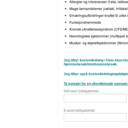
Allergier og intoleranser (f.eks. laktos
Mage-tarmproblemer (cøliaki, irritabel
Ernæringsutfordringer knyttet til uli
Funksjonshemmede
Kronisk utmattelsessyndrom (CFS/ME
Nevrologiske sykdommer (multippel s
Muskel- og skjelettsykdommer (fibrom
Jeg tilbyr kostveiledning i Oslo-Akersh
hjemmebesøk/institusjonsbesøk.
Jeg tilbyr også kostveiledning/oppfølg
Ta kontakt for en uforpliktende samtale
Ditt navn (obligatorisk)
E-post (obligatorisk)