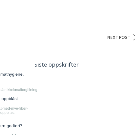
NEXT POST
Siste oppskrifter
d mathygiene.
artikkel/matforgiftning
 oppblåst
at-med-mye-fiber-
r-oppblast-
barn godteri?