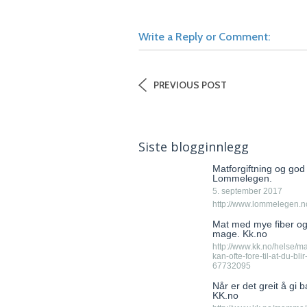
Write a Reply or Comment:
PREVIOUS POST
Siste blogginnlegg
Matforgiftning og go
Lommelegen.
5. september 2017
http://www.lommelegen.no/
Mat med mye fiber og
mage. Kk.no
http://www.kk.no/helse/m
kan-ofte-fore-til-at-du-bli
67732095
Når er det greit å gi 
KK.no